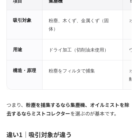
項目
集塵機
ミ
吸引対象
粉塵、木くず、金属くず（固
オ
体）
用途
ドライ加工（切削油未使用）
ウ
構造・原理
粉塵をフィルタで捕集
オ
離
つまり、
粉塵を捕集するなら集塵機、オイルミストを除
去するならミストコレクター
を選ぶのが基本です。
違い1｜吸引対象が違う