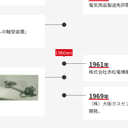
電気用品製造免許
ルの軸受装置」
1960
年代
1961
年
株式会社赤松電機
1969
年
（株）大阪ガスセ
開発。