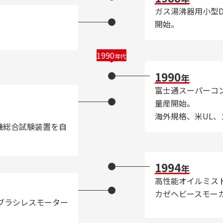
ガス湯沸器用小型
開始。
1990
年代
1990
年
富士通スーパーコ
量産開始。
海外規格、米UL、
機総合試験装置を自
1994
年
高性能オイルミス
カゼヘビースモー
「ブラシレスモーター