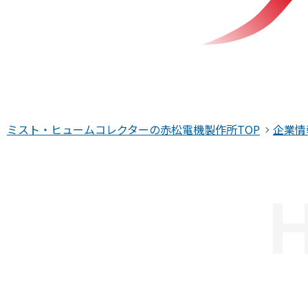
赤松電機製作所について
企業情報
数字で見
代表挨拶
社員の声
会社概要
工場見学
ミスト・ヒュームコレクターの赤松電機製作所TOP
企業情
沿革
環境への
品質保証