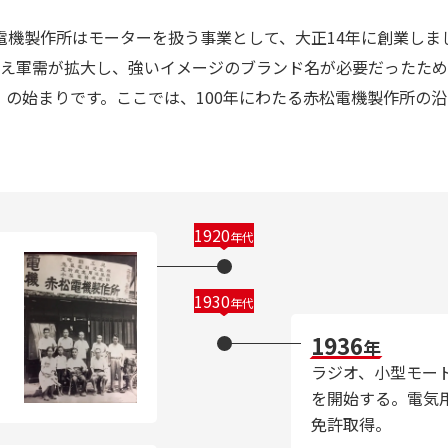
電機製作所はモーターを扱う事業として、大正14年に創業しま
え軍需が拡大し、強いイメージのブランド名が必要だったため
ZE」の始まりです。ここでは、100年にわたる赤松電機製作所の
1920
年代
1930
年代
1936
年
ラジオ、小型モー
を開始する。電気
免許取得。