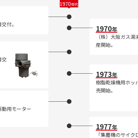
1970
年代
書交付。
1970
年
（株）大阪ガス湯
産開始。
書交
1973
年
樹脂乾燥機用ホッ
売開始。
駆動用モーター
1977
年
「集塵機のサイク