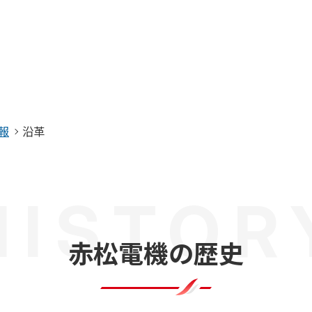
コラム・お知らせ
電動送風機
よくある質問
る赤松電機製作所
コラム一覧
お知らせ一覧
について
報
沿革
取り組み
HISTOR
赤松電機の歴史