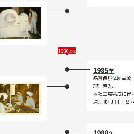
1980
年代
1985
年
品質保証体制基盤T
理）導入。
本社工場完成に伴
深江北1丁目17番
1988
年