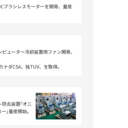
DCブラシレスモーターを開発、量産
ンピューター冷却装置用ファン開発、
カナダCSA、独TUV、を取得。
ト除去装置｢オニ
カー｣量産開始。