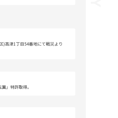
区)高津1丁目54番地にて戦災より
転翼」特許取得。