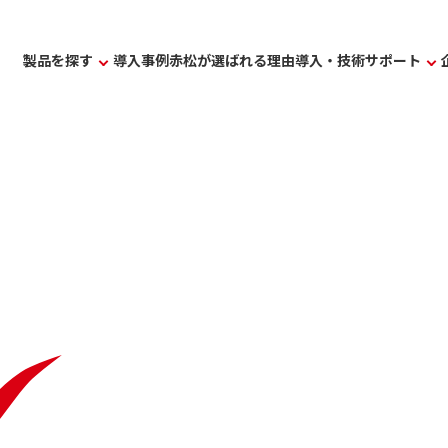
製品を探す
導入事例
赤松が選ばれる理由
導入・技術サポート
サービス紹介
ート
選ばれる理由
ついて知りたい
導入事例
について知りたい
ミストコレクター
機種の選び方について知りたい
メンテ
ついて知りたい
ートについて知りたい
ヒュームコレクター
無料デモ機貸出について知りたい
カスタ