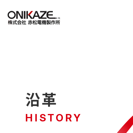
製品を探す
各種サポート
すべての製品
導入・技術サポ
ミストコレクター
機種の選び方に
ヒュームコレクター
無料デモ機貸出
製品一覧 トップ
導入・技術サポート
沿革
電動送風機
メンテナンスに
カスタマーサポ
HISTORY
よくある質問