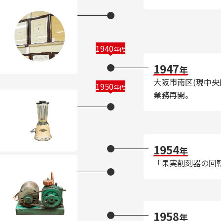
1940
年代
1947
年
大阪市南区(現中央
1950
年代
業務再開。
1954
年
「果実削刻器の回
1958
年