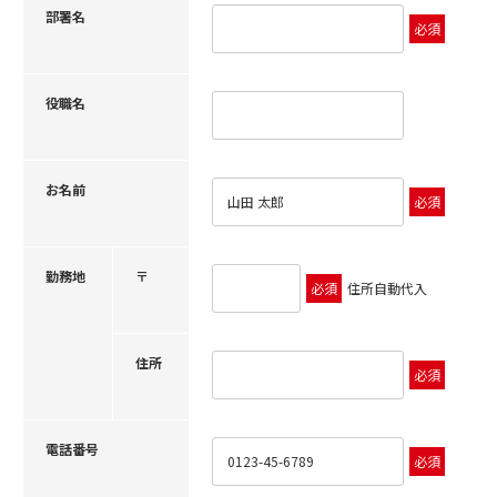
部署名
必須
役職名
お名前
必須
勤務地
〒
必須
住所自動代入
住所
必須
電話番号
必須