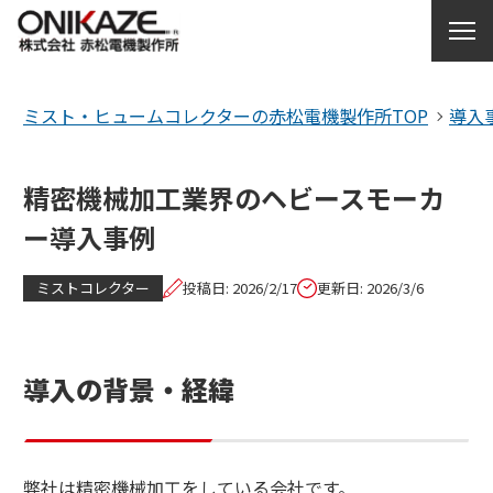
ミスト・ヒュームコレクターの赤松電機製作所TOP
導入
製品を探す
各種サポート
精密機械加工業界のヘビースモーカ
ー導入事例
サービス紹介
ミストコレクター
投稿日: 2026/2/17
更新日: 2026/3/6
お問い合わせ
赤松電機製作所について
導入の背景・経緯
コラム・お知らせ
弊社は精密機械加工をしている会社です。