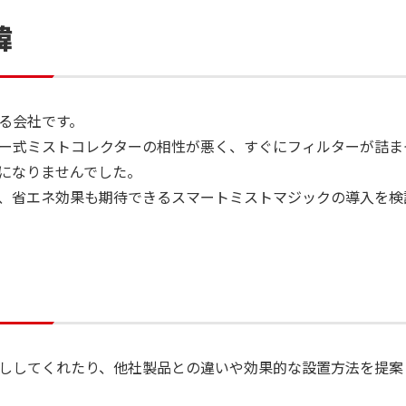
コラム・お知らせ
電動送風機
よくある質問
緯
る赤松電機製作所
コラム一覧
お知らせ一覧
る会社です。
ー式ミストコレクターの相性が悪く、すぐにフィルターが詰ま
について
になりませんでした。
、省エネ効果も期待できるスマートミストマジックの導入を検
取り組み
ししてくれたり、他社製品との違いや効果的な設置方法を提案