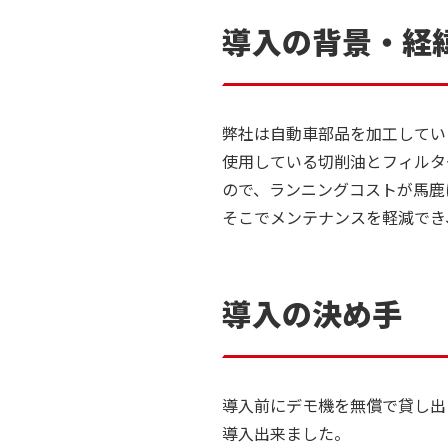
赤松電機製作所について
導入の背景・経
企業情報
数字で見
代表挨拶
社員の声
弊社は自動車部品を加工してい
使用している切削油とフィルタ
会社概要
工場見学
ので、ランニングコストが馬鹿
そこでメンテナンスを軽減でき
沿革
環境への
品質保証
導入の決め手
導入前にデモ機を無償で貸し出
導入出来ました。