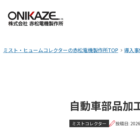
製品を探す
各種サポート
ミスト・ヒュームコレクターの赤松電機製作所TOP
導入事
すべての製品
導入・技術サポ
ミストコレクター
機種の選び方に
ヒュームコレクター
無料デモ機貸出
製品一覧 トップ
導入・技術サポート
電動送風機
メンテナンスに
自動車部品加
カスタマーサポ
ミストコレクター
投稿日: 2026
よくある質問