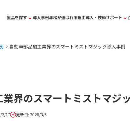
製品を探す
導入事例
赤松が選ばれる理由
導入・技術サポート
サービス紹介
例
自動車部品加工業界のスマートミストマジック導入事例
ート
選ばれる理由
ついて知りたい
導入事例
について知りたい
ミストコレクター
機種の選び方について知りたい
メンテ
ついて知りたい
工業界のスマートミストマジ
ートについて知りたい
ヒュームコレクター
無料デモ機貸出について知りたい
カスタ
/2/17
更新日: 2026/3/6